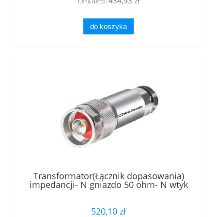
434,93 zł
Cena netto:
do koszyka
Transformator(Łącznik dopasowania)
impedancji- N gniazdo 50 ohm- N wtyk
75 ohm
520,10 zł