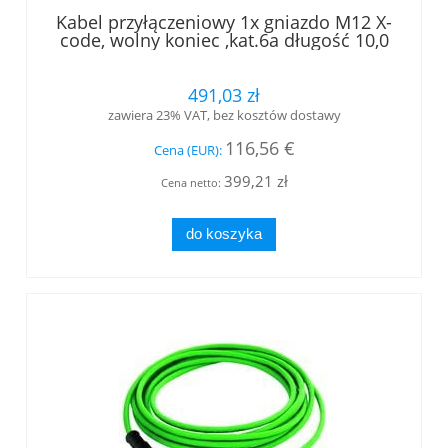
Kabel przyłączeniowy 1x gniazdo M12 X-
code, wolny koniec ,kat.6a długość 10,0
m (L84505A0000)
491,03 zł
zawiera 23% VAT, bez kosztów dostawy
116,56 €
Cena (EUR):
399,21 zł
Cena netto:
do koszyka