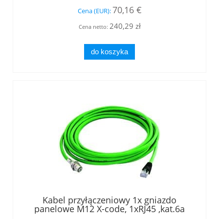
70,16 €
Cena (EUR):
240,29 zł
Cena netto:
do koszyka
Kabel przyłączeniowy 1x gniazdo
panelowe M12 X-code, 1xRJ45 ,kat.6a
długość 1,0 m (L82100A0001)