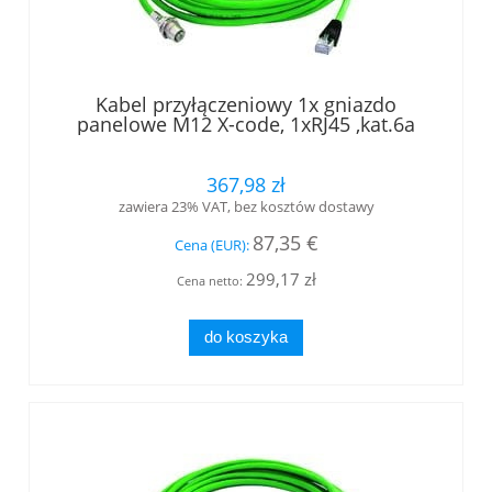
Kabel przyłączeniowy 1x gniazdo
panelowe M12 X-code, 1xRJ45 ,kat.6a
długość 3,0 m (L82102A0000)
367,98 zł
zawiera 23% VAT, bez kosztów dostawy
87,35 €
Cena (EUR):
299,17 zł
Cena netto:
do koszyka