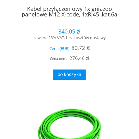
Kabel przyłączeniowy 1x gniazdo
panelowe M12 X-code, 1xRJ45 ,kat.6a
długość 2,0 m (L82101A0000)
340,05 zł
zawiera 23% VAT, bez kosztów dostawy
80,72 €
Cena (EUR):
276,46 zł
Cena netto:
do koszyka