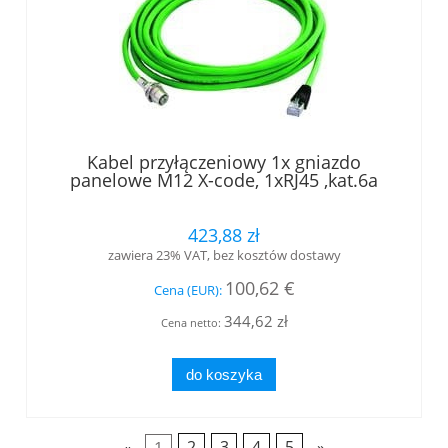
Kabel przyłączeniowy 1x gniazdo
panelowe M12 X-code, 1xRJ45 ,kat.6a
długość 5,0 m (L82103A0000)
423,88 zł
zawiera 23% VAT, bez kosztów dostawy
100,62 €
Cena (EUR):
344,62 zł
Cena netto:
do koszyka
«
1
2
3
4
5
»