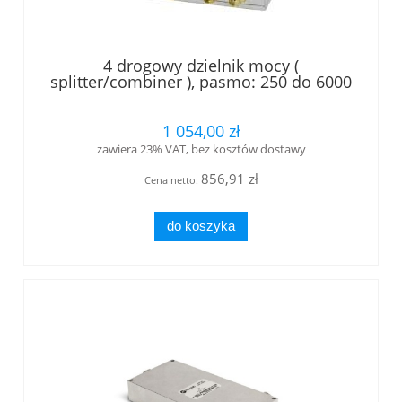
4 drogowy dzielnik mocy (
splitter/combiner ), pasmo: 250 do 6000
MHz , złącza SMA-f, 30W
1 054,00 zł
zawiera 23% VAT, bez kosztów dostawy
856,91 zł
Cena netto:
do koszyka