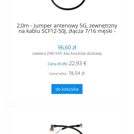
2,0m - Jumper antenowy 5G, zewnętrzny
na kablu SCF12-50J, złącza 7/16 męski -
7/16 męski kątowy, LOW PIM, RFS
96,60 zł
zawiera 23% VAT, bez kosztów dostawy
22,93 €
Cena (EUR):
78,54 zł
Cena netto:
do koszyka