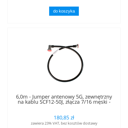
do koszyka
6,0m - Jumper antenowy 5G, zewnętrzny
na kablu SCF12-50J, złącza 7/16 męski -
7/16 męski kątowy, LOW PIM, RFS
180,85 zł
zawiera 23% VAT, bez kosztów dostawy