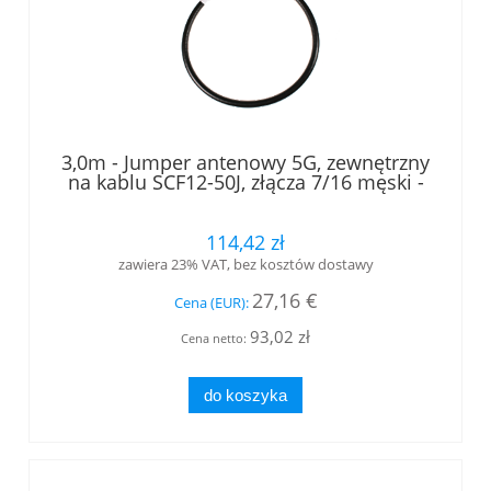
3,0m - Jumper antenowy 5G, zewnętrzny
na kablu SCF12-50J, złącza 7/16 męski -
7/16 męski kątowy, LOW PIM, RFS
114,42 zł
zawiera 23% VAT, bez kosztów dostawy
27,16 €
Cena (EUR):
93,02 zł
Cena netto:
do koszyka