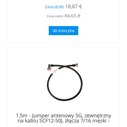
18,87 €
Cena (EUR):
64,63 zł
Cena netto:
do koszyka
1,5m - Jumper antenowy 5G, zewnętrzny
na kablu SCF12-50J, złącza 7/16 męski -
7/16 męski kątowy, LOW PIM, RFS