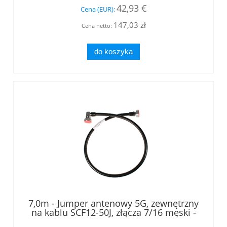
42,93 €
Cena (EUR):
147,03 zł
Cena netto:
do koszyka
7,0m - Jumper antenowy 5G, zewnętrzny
na kablu SCF12-50J, złącza 7/16 męski -
7/16 męski kątowy, LOW PIM, RFS