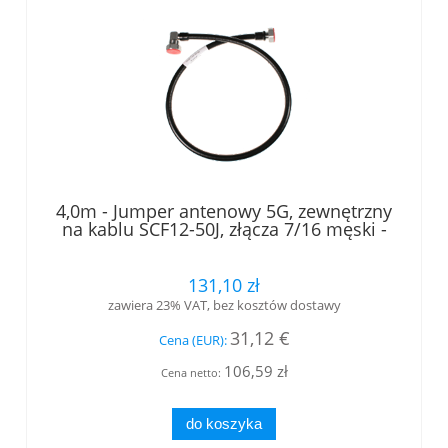
4,0m - Jumper antenowy 5G, zewnętrzny
na kablu SCF12-50J, złącza 7/16 męski -
7/16 męski kątowy, LOW PIM, RFS
131,10 zł
zawiera 23% VAT, bez kosztów dostawy
31,12 €
Cena (EUR):
106,59 zł
Cena netto:
do koszyka