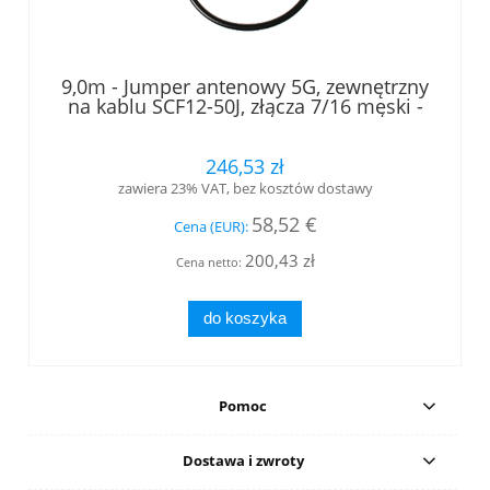
9,0m - Jumper antenowy 5G, zewnętrzny
na kablu SCF12-50J, złącza 7/16 męski -
7/16 męski kątowy, LOW PIM, RFS
246,53 zł
zawiera 23% VAT, bez kosztów dostawy
58,52 €
Cena (EUR):
200,43 zł
Cena netto:
do koszyka
Pomoc
Dostawa i zwroty