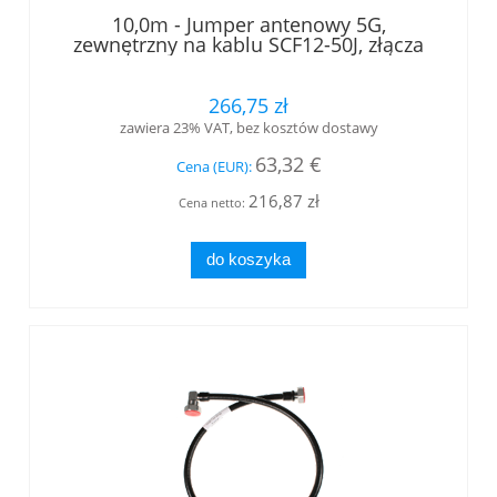
10,0m - Jumper antenowy 5G,
zewnętrzny na kablu SCF12-50J, złącza
7/16 męski - 7/16 męski kątowy, LOW
PIM, RFS
266,75 zł
zawiera 23% VAT, bez kosztów dostawy
63,32 €
Cena (EUR):
216,87 zł
Cena netto:
do koszyka