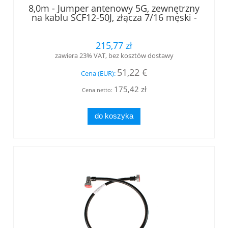
8,0m - Jumper antenowy 5G, zewnętrzny
na kablu SCF12-50J, złącza 7/16 męski -
7/16 męski kątowy, LOW PIM, RFS
215,77 zł
zawiera 23% VAT, bez kosztów dostawy
51,22 €
Cena (EUR):
175,42 zł
Cena netto:
do koszyka