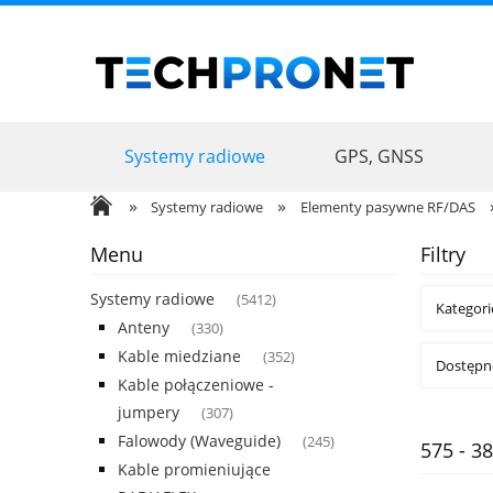
Systemy radiowe
GPS, GNSS
Promocje
Usługi
»
»
Systemy radiowe
Elementy pasywne RF/DAS
Menu
Filtry
Systemy radiowe
(5412)
Kategori
Anteny
(330)
Kable miedziane
(352)
Dostępno
Kable połączeniowe -
jumpery
(307)
Falowody (Waveguide)
(245)
575 - 
Kable promieniujące