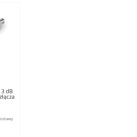
 3 dB
złącza
 PIM
dostawy