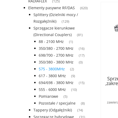
RADIAFLEX
(125)
Elementy pasywne RF/DAS
(620)
Splittery (Dzielniki mocy /
Rozgałęźniki)
(129)
Sprzęgacze kierunkowe
(Directional Couplers)
(81)
88 - 2100 MHz
(1)
350/380 - 2700 MHz
(16)
698/700 - 2700 MHz
(17)
350/380 - 3800 MHz
(0)
575 - 3800MHz
(2)
617 - 3800 MHz
(9)
Sprz
,zakr
694/698 - 3800 MHz
(15)
4.3-1
555 - 6000 MHz
(10)
Pomiarowe
(5)
zawier
Pozostałe / specjalne
(8)
Tappery (Odgałęźniki)
(74)
Sprzęgacze hybrydowe
(31)