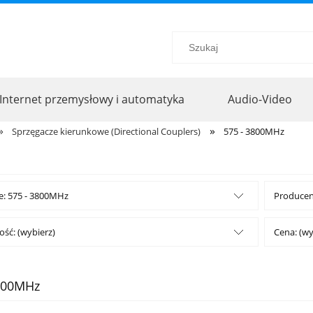
Internet przemysłowy i automatyka
Audio-Video
»
»
Sprzęgacze kierunkowe (Directional Couplers)
575 - 3800MHz
e: 575 - 3800MHz
Producent
ść: (wybierz)
Cena: (wy
3800MHz