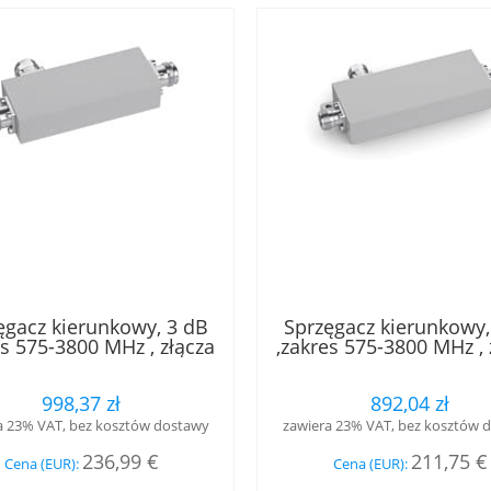
ęgacz kierunkowy, 3 dB
Sprzęgacz kierunkowy,
es 575-3800 MHz , złącza
,zakres 575-3800 MHz , 
0 gniazdo ,IP65, Low PIM
N gniazdo ,IP65, Low
998,37 zł
892,04 zł
a 23% VAT, bez kosztów dostawy
zawiera 23% VAT, bez kosztów 
236,99 €
211,75 €
Cena (EUR):
Cena (EUR):