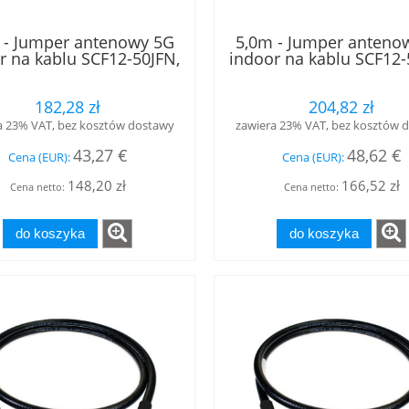
 - Jumper antenowy 5G
5,0m - Jumper anteno
r na kablu SCF12-50JFN,
indoor na kablu SCF12-
asie B2ca, złącza 4.3-10
w klasie B2ca, złącza 4
i - 4.3-10 żeński, LOW
męski - 4.3-10 żeński
182,28 zł
204,82 zł
PIM, RFS
PIM, RFS
a 23% VAT, bez kosztów dostawy
zawiera 23% VAT, bez kosztów 
43,27 €
48,62 €
Cena (EUR):
Cena (EUR):
148,20 zł
166,52 zł
Cena netto:
Cena netto:
do koszyka
do koszyka