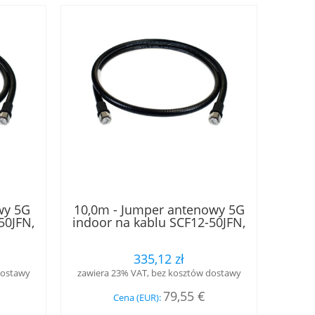
wy 5G
10,0m - Jumper antenowy 5G
50JFN,
indoor na kablu SCF12-50JFN,
.3-10
w klasie B2ca, złącza 4.3-10
, LOW
męski - 4.3-10 żeński, LOW
335,12 zł
PIM, RFS
dostawy
zawiera 23% VAT, bez kosztów dostawy
79,55 €
Cena (EUR):