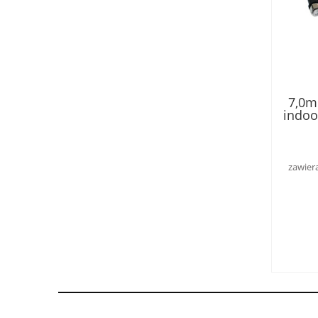
7,0m
indoo
w kl
męsk
zawier