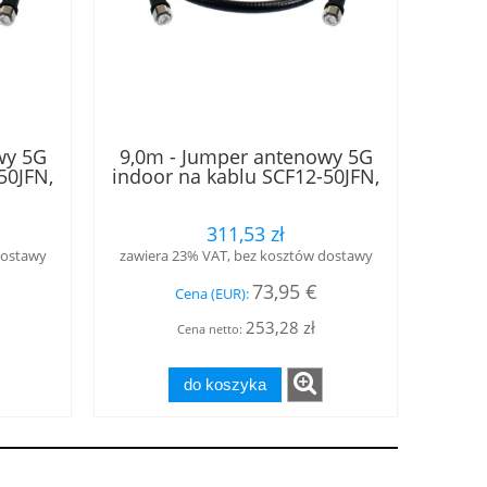
wy 5G
9,0m - Jumper antenowy 5G
50JFN,
indoor na kablu SCF12-50JFN,
.3-10
w klasie B2ca, złącza 4.3-10
, LOW
męski - 4.3-10 żeński, LOW
311,53 zł
PIM, RFS
dostawy
zawiera 23% VAT, bez kosztów dostawy
73,95 €
Cena (EUR):
253,28 zł
Cena netto:
do koszyka