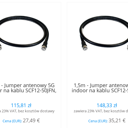
 - Jumper antenowy 5G
1,5m - Jumper anteno
r na kablu SCF12-50JFN,
indoor na kablu SCF12-
asie B2ca, złącza 4.3-10
w klasie B2ca, złącza 4
i - 4.3-10 żeński, LOW
męski - 4.3-10 żeński
115,81 zł
148,33 zł
PIM, RFS
PIM, RFS
a 23% VAT, bez kosztów dostawy
zawiera 23% VAT, bez kosztów 
27,49 €
35,21 €
Cena (EUR):
Cena (EUR):