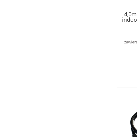
4,0m
indoo
w kl
męsk
zawier