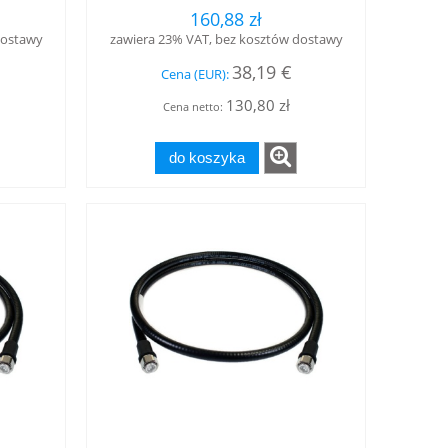
, LOW
męski - 4.3-10 żeński, LOW
160,88 zł
PIM, RFS
dostawy
zawiera 23% VAT, bez kosztów dostawy
38,19 €
Cena (EUR):
130,80 zł
Cena netto:
do koszyka