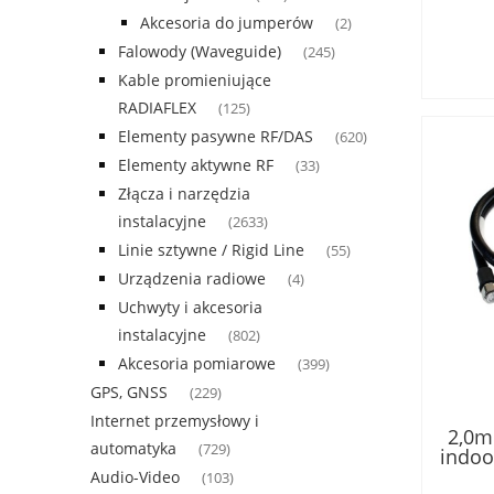
Akcesoria do jumperów
(2)
Falowody (Waveguide)
(245)
Kable promieniujące
RADIAFLEX
(125)
Elementy pasywne RF/DAS
(620)
Elementy aktywne RF
(33)
Złącza i narzędzia
instalacyjne
(2633)
Linie sztywne / Rigid Line
(55)
Urządzenia radiowe
(4)
Uchwyty i akcesoria
instalacyjne
(802)
Akcesoria pomiarowe
(399)
GPS, GNSS
(229)
Internet przemysłowy i
2,0m
automatyka
(729)
indoo
w kl
Audio-Video
(103)