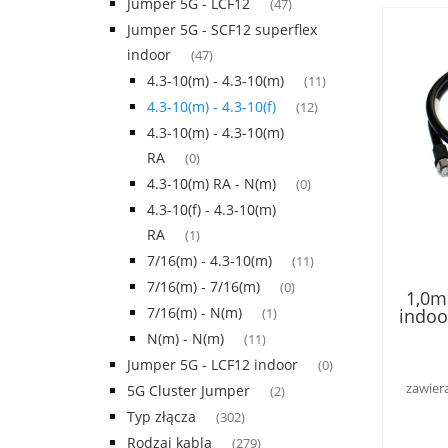
Jumper 5G - LCF12
(47)
Jumper 5G - SCF12 superflex
indoor
(47)
4.3-10(m) - 4.3-10(m)
(11)
4.3-10(m) - 4.3-10(f)
(12)
4.3-10(m) - 4.3-10(m)
RA
(0)
4.3-10(m) RA - N(m)
(0)
4.3-10(f) - 4.3-10(m)
RA
(1)
7/16(m) - 4.3-10(m)
(11)
7/16(m) - 7/16(m)
(0)
1,0m
7/16(m) - N(m)
indoo
(1)
w kl
N(m) - N(m)
(11)
męsk
Jumper 5G - LCF12 indoor
(0)
zawier
5G Cluster Jumper
(2)
Typ złącza
(302)
Rodzaj kabla
(279)