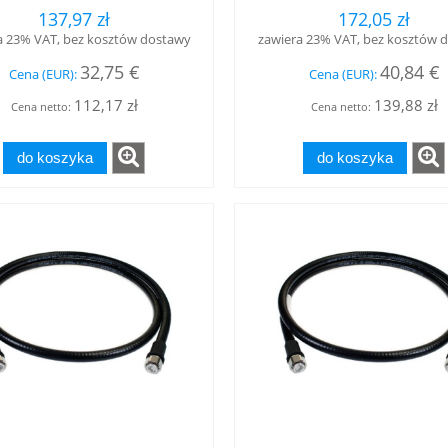
i - 4.3-10 żeński, LOW
męski - 4.3-10 żeński
137,97 zł
172,05 zł
PIM, RFS
PIM, RFS
a 23% VAT, bez kosztów dostawy
zawiera 23% VAT, bez kosztów 
32,75 €
40,84 €
Cena (EUR):
Cena (EUR):
112,17 zł
139,88 zł
Cena netto:
Cena netto:
do koszyka
do koszyka