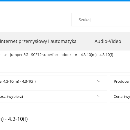
Internet przemysłowy i automatyka
Audio-Video
»
»
y
Jumper 5G - SCF12 superflex indoor
4.3-10(m) - 4.3-10(f)
: 4.3-10(m) - 4.3-10(f)
Producent
ść: (wybierz)
Cena: (wy
) - 4.3-10(f)