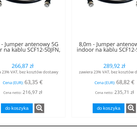
 - Jumper antenowy 5G
8,0m - Jumper anteno
r na kablu SCF12-50JFN,
indoor na kablu SCF12-
asie B2ca, złącza 4.3-10
w klasie B2ca, złącza 4
i - 4.3-10 żeński, LOW
męski - 4.3-10 żeński
266,87 zł
289,92 zł
PIM, RFS
PIM, RFS
a 23% VAT, bez kosztów dostawy
zawiera 23% VAT, bez kosztów 
63,35 €
68,82 €
Cena (EUR):
Cena (EUR):
216,97 zł
235,71 zł
Cena netto:
Cena netto:
do koszyka
do koszyka