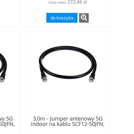
272,46 zł
Cena netto:
do koszyka
wy 5G
3,0m - Jumper antenowy 5G
50JFN,
indoor na kablu SCF12-50JFN,
.3-10
w klasie B2ca, złącza 4.3-10