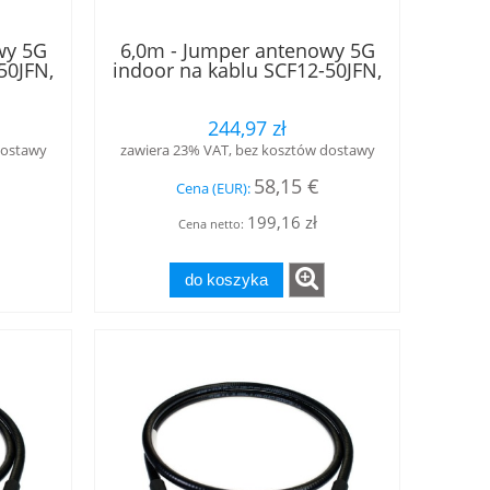
wy 5G
6,0m - Jumper antenowy 5G
50JFN,
indoor na kablu SCF12-50JFN,
.3-10
w klasie B2ca, złącza 4.3-10
, LOW
męski - 4.3-10 żeński, LOW
244,97 zł
PIM, RFS
dostawy
zawiera 23% VAT, bez kosztów dostawy
58,15 €
Cena (EUR):
199,16 zł
Cena netto:
do koszyka