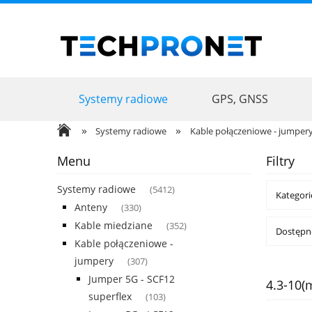
Systemy radiowe
GPS, GNSS
Promocje
Usługi
»
»
Systemy radiowe
Kable połączeniowe - jumper
Menu
Filtry
Systemy radiowe
(5412)
Kategorie
Anteny
(330)
Kable miedziane
(352)
Dostępno
Kable połączeniowe -
jumpery
(307)
Jumper 5G - SCF12
4.3-10(m
superflex
(103)