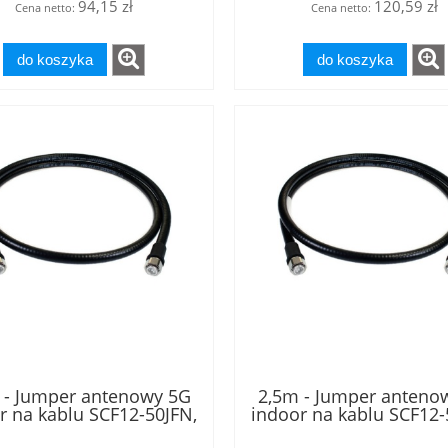
94,15 zł
120,59 zł
Cena netto:
Cena netto:
do koszyka
do koszyka
 - Jumper antenowy 5G
2,5m - Jumper anteno
r na kablu SCF12-50JFN,
indoor na kablu SCF12-
asie B2ca, złącza 4.3-10
w klasie B2ca, złącza 4