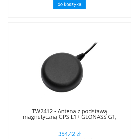
do koszyka
TW2412 - Antena z podstawą
magnetyczną GPS L1+ GLONASS G1,
zakres 1572.5 - 1578 MHz, kabel 5m ze
złączem SMA wtyk Tallysman®
354,42 zł