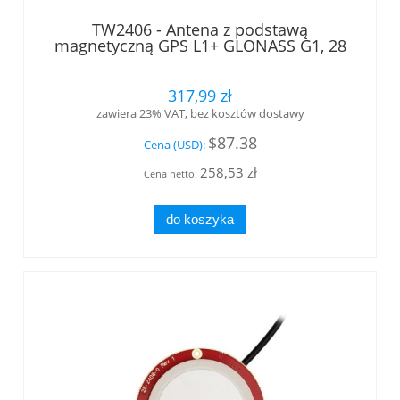
TW2406 - Antena z podstawą
magnetyczną GPS L1+ GLONASS G1, 28
dB, zakres 1572.5 - 1578 MHz, kabel 5m
ze złączem SMA wtyk Tallysman®
317,99 zł
zawiera 23% VAT, bez kosztów dostawy
$87.38
Cena (USD):
258,53 zł
Cena netto:
do koszyka