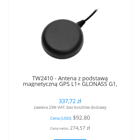
TW2410 - Antena z podstawą
magnetyczną GPS L1+ GLONASS G1,
zakres 1572.5 - 1578 MHz, kabel 5m ze
złączem SMA wtyk Tallysman®
337,72 zł
zawiera 23% VAT, bez kosztów dostawy
$92.80
Cena (USD):
274,57 zł
Cena netto: