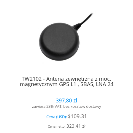
TW2102 - Antena zewnętrzna z moc.
magnetycznym GPS L1 , SBAS, LNA 24
dB +filtr wstępny, kabel RG174 /wtyk
SMA Tallysman®
397,80 zł
zawiera 23% VAT, bez kosztów dostawy
$109.31
Cena (USD):
323,41 zł
Cena netto: