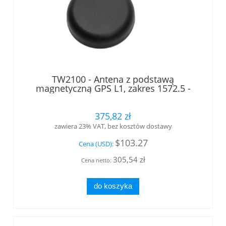
TW2100 - Antena z podstawą
magnetyczną GPS L1, zakres 1572.5 -
1578 MHz, kabel 5m ze złączem SMA
wtyk Tallysman®
375,82 zł
zawiera 23% VAT, bez kosztów dostawy
$103.27
Cena (USD):
305,54 zł
Cena netto:
do koszyka