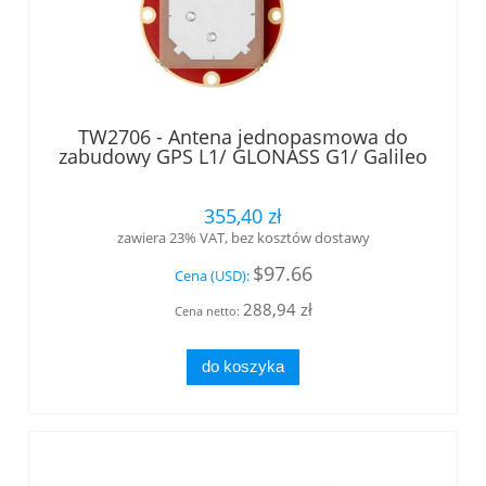
TW2706 - Antena jednopasmowa do
zabudowy GPS L1/ GLONASS G1/ Galileo
E1/BeiDou B1/ SBAS, LNA 28 dB/16 VDC
, kabel ze złączem MCX-m kąt.
Tallysman®
355,40 zł
zawiera 23% VAT, bez kosztów dostawy
$97.66
Cena (USD):
288,94 zł
Cena netto:
do koszyka