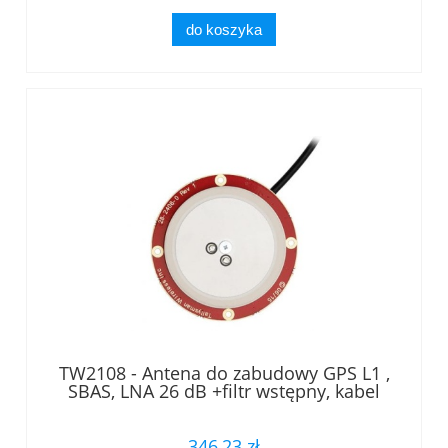
do koszyka
TW2108 - Antena do zabudowy GPS L1 ,
SBAS, LNA 26 dB +filtr wstępny, kabel
RG174 /wtyk SMA Tallysman®
346,23 zł