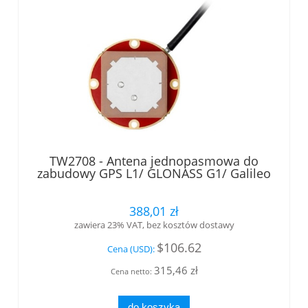
TW2708 - Antena jednopasmowa do
zabudowy GPS L1/ GLONASS G1/ Galileo
E1/BeiDou B1/ SBAS, + filtr wstępny, LNA
26 dB/16 VDC , kabel ze złączem MCX-m
kąt. Tallysman® (1)
388,01 zł
zawiera 23% VAT, bez kosztów dostawy
$106.62
Cena (USD):
315,46 zł
Cena netto:
do koszyka