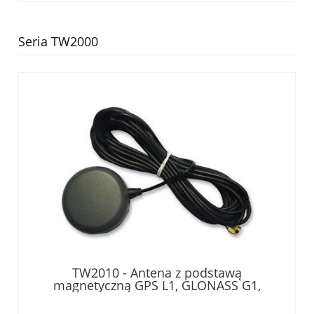
Seria TW2000
TW2010 - Antena z podstawą
magnetyczną GPS L1, GLONASS G1,
Galileo E1, BeiDou B1, 28 dB, zakres
1572.5 - 1578 MHz, kabel 5m ze złączem