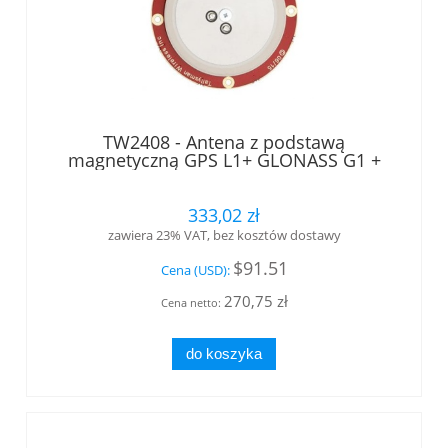
TW2408 - Antena z podstawą
magnetyczną GPS L1+ GLONASS G1 +
filtr wstępny, 25 dB, zakres 1572.5 - 1578
MHz, kabel 5m ze złączem SMA wtyk
Tallysman®
333,02 zł
zawiera 23% VAT, bez kosztów dostawy
$91.51
Cena (USD):
270,75 zł
Cena netto:
do koszyka