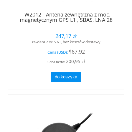
TW2012 - Antena zewnętrzna z moc.
magnetycznym GPS L1 , SBAS, LNA 28
dB +filtr wstępny, kabel RG174 /wtyk
SMA Tallysman®
247,17 zł
zawiera 23% VAT, bez kosztów dostawy
$67.92
Cena (USD):
200,95 zł
Cena netto:
do koszyka