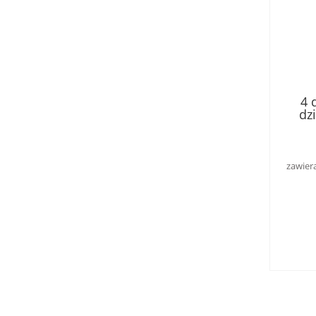
4 
dz
wzm
zawier