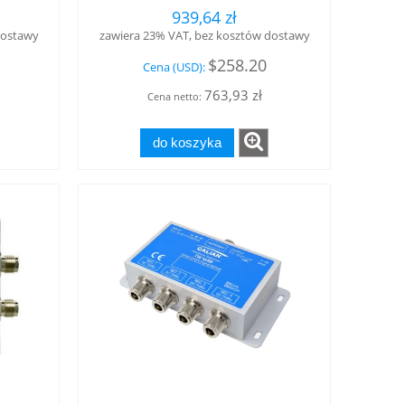
7
Tallysman®
939,64 zł
dostawy
zawiera 23% VAT, bez kosztów dostawy
$258.20
Cena (USD):
763,93 zł
Cena netto:
do koszyka