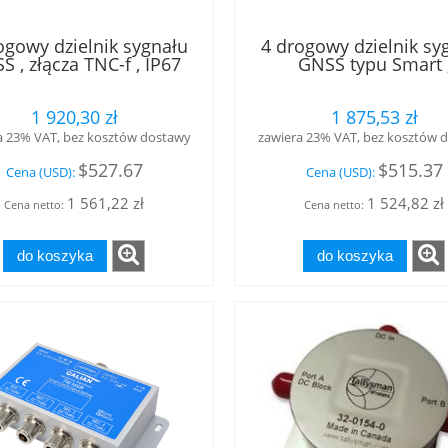
ogowy dzielnik sygnału
4 drogowy dzielnik sy
S , złącza TNC-f , IP67
GNSS typu Smart 
Tallysman®
wbudowany wzmacnia
dB, złącza TNC-f , I
1 920,30 zł
1 875,53 zł
Tallysman®
a 23% VAT, bez kosztów dostawy
zawiera 23% VAT, bez kosztów 
$527.67
$515.37
Cena (USD):
Cena (USD):
1 561,22 zł
1 524,82 zł
Cena netto:
Cena netto:
do koszyka
do koszyka