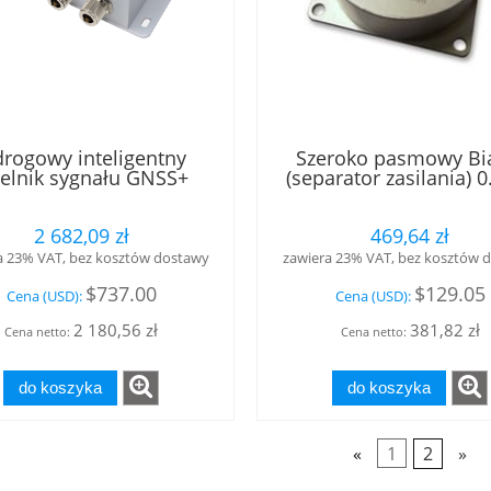
drogowy inteligentny
Szeroko pasmowy Bi
ielnik sygnału GNSS+
(separator zasilania) 0
acniacz 10 dB , IP67
3GHz, 3.3V, porty 3 x
Calian®
gniazdo Tallysma
2 682,09 zł
469,64 zł
a 23% VAT, bez kosztów dostawy
zawiera 23% VAT, bez kosztów 
$737.00
$129.05
Cena (USD):
Cena (USD):
2 180,56 zł
381,82 zł
Cena netto:
Cena netto:
do koszyka
do koszyka
«
1
2
»