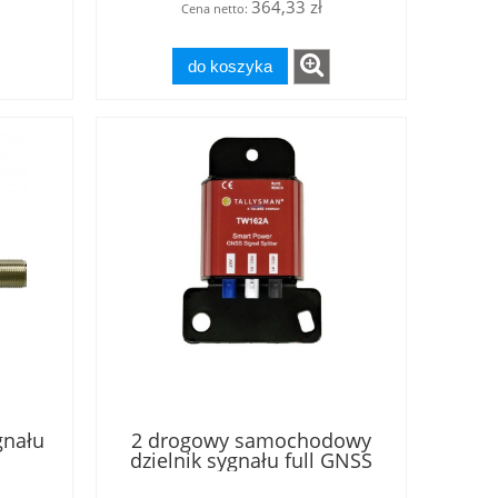
364,33 zł
Cena netto:
do koszyka
gnału
2 drogowy samochodowy
dzielnik sygnału full GNSS
cz 10
typu Smart, złącza FAKRA -