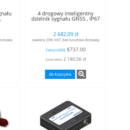
gnału
4 drogowy inteligentny
,
dzielnik sygnału GNSS , IP67
cz 10
Calian®
P67
2 682,09 zł
dostawy
zawiera 23% VAT, bez kosztów dostawy
$737.00
Cena (USD):
2 180,56 zł
Cena netto:
do koszyka