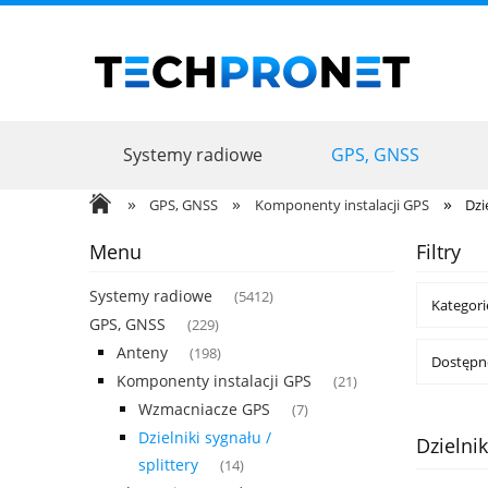
Systemy radiowe
GPS, GNSS
Promocje
Usługi
»
»
»
GPS, GNSS
Komponenty instalacji GPS
Dzi
Menu
Filtry
Systemy radiowe
(5412)
Kategorie
GPS, GNSS
(229)
Anteny
(198)
Dostępno
Komponenty instalacji GPS
(21)
Wzmacniacze GPS
(7)
Dzielniki sygnału /
Dzielnik
splittery
(14)