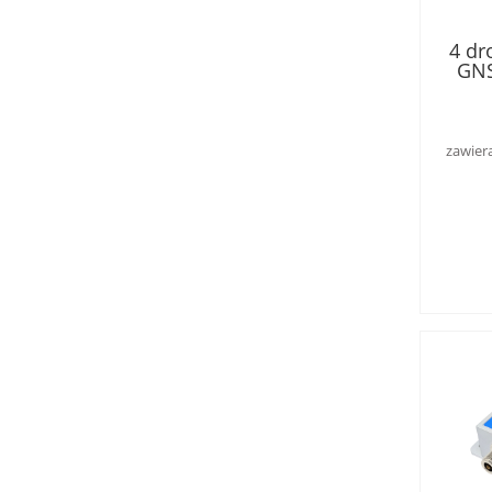
4 dr
GNS
zawier