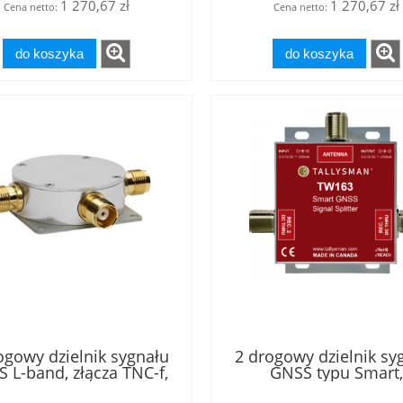
1 270,67 zł
1 270,67 zł
Cena netto:
Cena netto:
do koszyka
do koszyka
ogowy dzielnik sygnału
2 drogowy dzielnik sy
 L-band, złącza TNC-f,
GNSS typu Smart,
ock portu 1, wewnętrzny
wbudowany wzmacnia