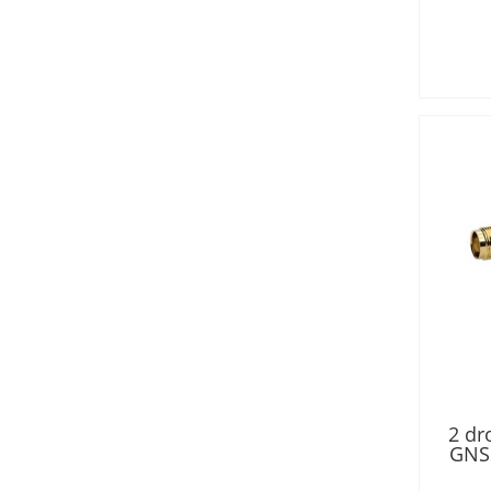
2 dr
GNSS
DC-bl