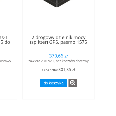
as-T
2 drogowy dzielnik mocy
.5 do
(splitter) GPS, pasmo 1575
 SMA
MHz, 1W ze złączami FME-m
n®
370,66 zł
dostawy
zawiera 23% VAT, bez kosztów dostawy
301,35 zł
Cena netto:
do koszyka