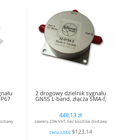
gnału
2 drogowy dzielnik sygnału
IP67
GNSS L-band, złącza SMA-f,
DC-block portu 1, wewnętrzny
Tallysman®
448,13 zł
dostawy
zawiera 23% VAT, bez kosztów dostawy
$123.14
Cena (USD):