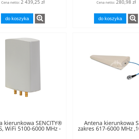
2 439,25 zł
280,98 zł
Cena netto:
Cena netto:
do koszyka
do koszyka
a kierunkowa SENCITY®
Antena kierunkowa S
S, WiFi 5100-6000 MHz -
zakres 617-6000 MHz ,10
IMO 3x3 z atestem
złacze 4.3-10 gniaz