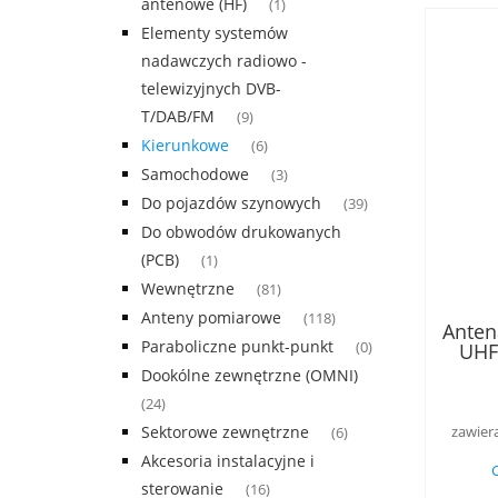
antenowe (HF)
(1)
Elementy systemów
nadawczych radiowo -
telewizyjnych DVB-
T/DAB/FM
(9)
Kierunkowe
(6)
Samochodowe
(3)
Do pojazdów szynowych
(39)
Do obwodów drukowanych
(PCB)
(1)
Wewnętrzne
(81)
Anteny pomiarowe
(118)
Anten
Paraboliczne punkt-punkt
UHF
(0)
+GPS
Dookólne zewnętrzne (OMNI)
(24)
Sektorowe zewnętrzne
zawier
(6)
Akcesoria instalacyjne i
sterowanie
(16)