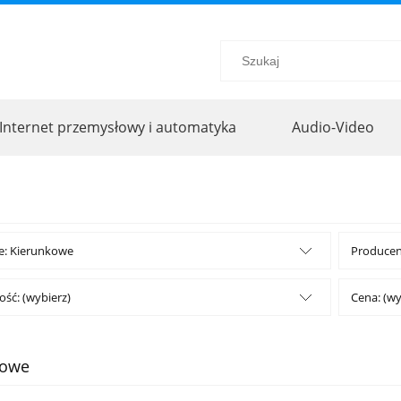
Internet przemysłowy i automatyka
Audio-Video
e: Kierunkowe
Producent
ść: (wybierz)
Cena: (wy
kowe