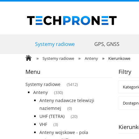
Systemy radiowe
GPS, GNSS
Promocje
Usługi
»
»
»
Systemy radiowe
Anteny
Kierunkowe
Menu
Filtry
Systemy radiowe
(5412)
Kategori
Anteny
(330)
Anteny nadawcze telewizji
Dostępno
naziemnej
(0)
UHF (TETRA)
(20)
VHF
(3)
Kierun
Anteny wojskowe - pola