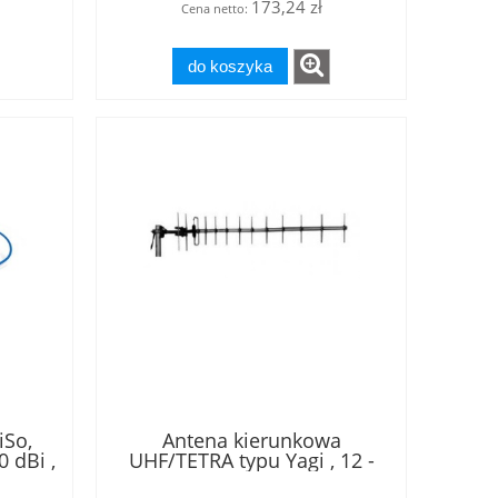
173,24 zł
Cena netto:
do koszyka
iSo,
Antena kierunkowa
 dBi ,
UHF/TETRA typu Yagi , 12 -
do
elementowa na pasmo 370 -