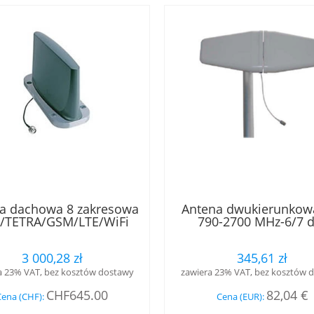
a dachowa 8 zakresowa
Antena dwukierunkow
/TETRA/GSM/LTE/WiFi
790-2700 MHz-6/7 d
 z atestem kolejowym
EN 50155
3 000,28 zł
345,61 zł
a 23% VAT, bez kosztów dostawy
zawiera 23% VAT, bez kosztów 
CHF645.00
82,04 €
Cena (CHF):
Cena (EUR):