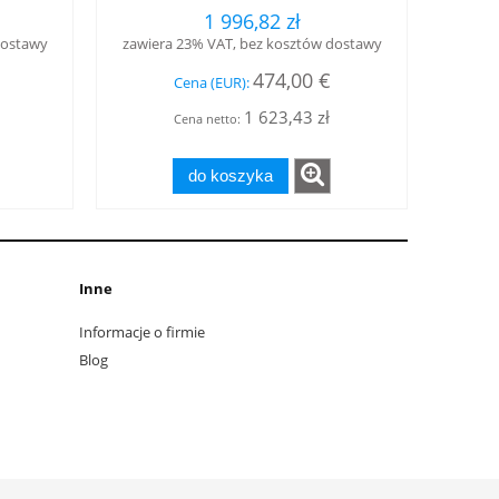
400 MHz , zysk 14,2 dBi
1 996,82 zł
dostawy
zawiera 23% VAT, bez kosztów dostawy
474,00 €
Cena (EUR):
1 623,43 zł
Cena netto:
do koszyka
Inne
Informacje o firmie
Blog