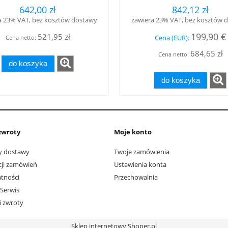
kolejowym
642,00 zł
842,12 zł
a 23% VAT, bez kosztów dostawy
zawiera 23% VAT, bez kosztów 
199,90 €
521,95 zł
Cena (EUR):
Cena netto:
684,65 zł
Cena netto:
do koszyka
do koszyka
zwroty
Moje konto
ty dostawy
Twoje zamówienia
acji zamówień
Ustawienia konta
tności
Przechowalnia
 Serwis
i zwroty
Sklep internetowy Shoper.pl